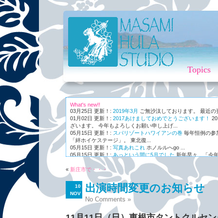
Topics
What's new!!
03月25日 更新！:
2019年3月
ご無沙汰しております。 最近の更新
01月02日 更新！:
2017あけましておめでとうございます！
2
ざいます。 今年もよろしくお願い申し上げ...
05月15日 更新！:
スパリゾートハワイアンの巻
毎年恒例の参
「絆ホイケステージ」。 東北復...
05月15日 更新！:
写真あれこれ
ホノルルへgo ...
05月15日 更新！:
あっという間に5月でした
新年早々、「今年
ながら～～、まさかの5月。 世...
«
01月03日 更新！:
新庄市で・・・
Maunaleo
皆様ご存じ、ケアリー・レイシェ
オと...
出演時間変更のお知らせ
10
NOV
No Comments »
11月11日（日）東根市タントクルセ