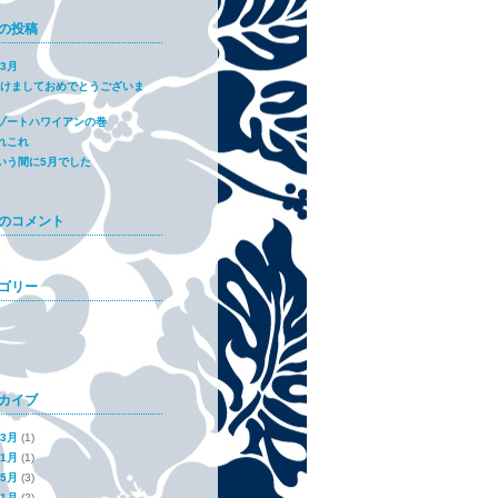
の投稿
年3月
7あけましておめでとうございま
ゾートハワイアンの巻
れこれ
いう間に5月でした
のコメント
ゴリー
カイブ
年3月
(1)
年1月
(1)
年5月
(3)
年1月
(2)