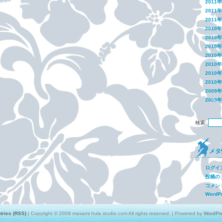
2011
2011
2011
2010
2010
2010
2010
2010
2010
2010
2009
2009
検索:
メタ
ログイ
投稿の
コメン
WordPr
tries (RSS)
| Copyright © 2009 masami hula studio.com All rights reserved. | Powered by
WordPr