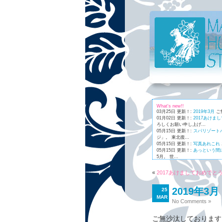
What's new!!
03月25日 更新！:
2019年3月
ご
01月02日 更新！:
2017あけま
ろしくお願い申し上げ...
05月15日 更新！:
スパリゾート
ジ」。 東北復...
05月15日 更新！:
写真あれこれ
05月15日 更新！:
あっという間
5月。 世...
01月03日 更新！:
Maunaleo
皆様
«
2017あけましておめでと
2019年3月
25
MAR
No Comments »
ご無沙汰しております