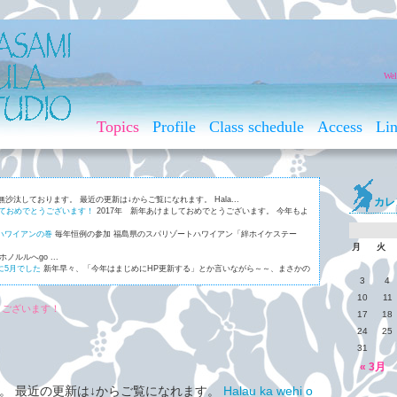
Wel
Topics
Profile
Class schedule
Access
Li
無沙汰しております。 最近の更新は↓からご覧になれます。 Hala...
カレ
しておめでとうございます！
2017年 新年あけましておめでとうございます。 今年もよ
ハワイアンの巻
毎年恒例の参加 福島県のスパリゾートハワイアン「絆ホイケステー
月
火
ホノルルへgo ...
に5月でした
新年早々、「今年はまじめにHP更新する」とか言いながら～～、まさかの
3
4
ご存じ、ケアリー・レイシェルの名曲「マウナレオ」。 マウナレオと...
10
11
うございます！
17
18
24
25
31
« 3月
。 最近の更新は↓からご覧になれます。
Halau ka wehi o