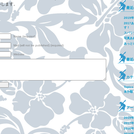
いします。
最近
2019
201
す！
スパリ
Name (required)
写真あ
あっと
Mail (will not be published) (required)
Website
最近
カテ
Topics
未分類
アー
2019
2017
2016
2016