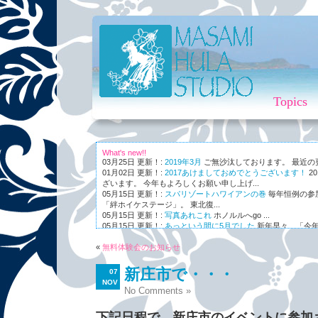
Topics
What's new!!
03月25日 更新！:
2019年3月
ご無沙汰しております。 最近の更新
01月02日 更新！:
2017あけましておめでとうございます！
2
ざいます。 今年もよろしくお願い申し上げ...
05月15日 更新！:
スパリゾートハワイアンの巻
毎年恒例の参
「絆ホイケステージ」。 東北復...
05月15日 更新！:
写真あれこれ
ホノルルへgo ...
05月15日 更新！:
あっという間に5月でした
新年早々、「今年
ながら～～、まさかの5月。 世...
«
01月03日 更新！:
無料体験会のお知らせ
Maunaleo
皆様ご存じ、ケアリー・レイシェ
オと...
新庄市で・・・
07
NOV
No Comments »
下記日程で、新庄市のイベントに参加