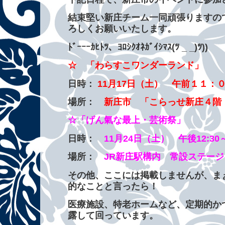
結束堅い新庄チーム一同頑張りますの
ろしくお願いいたします。
ﾄﾞｰｰｰｶﾋﾄﾂ、ﾖﾛｼｸｵﾈｶﾞｲｼﾏｽ(ﾂ _ _)ﾂ))
☆ 「わらすこワンダーランド」
日時：
11月17日（土） 午前１１：
場所：
新庄市 「こらっせ新庄４階
☆「げん氣な最上・芸術祭」
日時：
11月24日（土） 午後12:30～
場所：
JR新庄駅構内 常設ステー
その他、ここには掲載しませんが、ま
的なことと言ったら！
医療施設、特老ホームなど、定期的か
露して回っています。