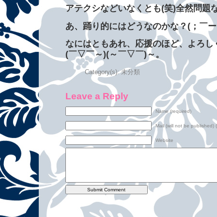
アテクシなどいなくとも(笑)全然問題
あ、踊り的にはどうなのかな？(；￣ー￣)
なにはともあれ、応援のほど、よろし
(￣▽￣～)(～￣▽￣)～。
Category(s):
未分類
Leave a Reply
Name (required)
Mail (will not be published) 
Website