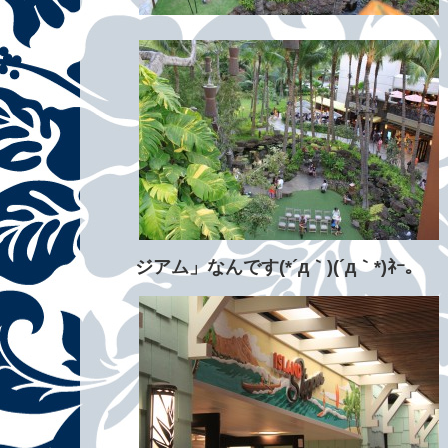
ジアム」なんです(*´д｀)(´д｀*)ﾈｰ。