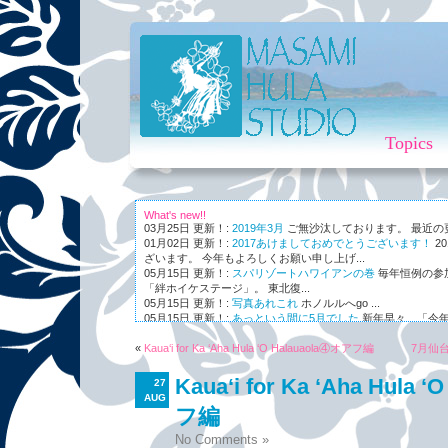
Topics
What's new!!
03月25日 更新！:
2019年3月
ご無沙汰しております。 最近の更新
01月02日 更新！:
2017あけましておめでとうございます！
2
ざいます。 今年もよろしくお願い申し上げ...
05月15日 更新！:
スパリゾートハワイアンの巻
毎年恒例の参
「絆ホイケステージ」。 東北復...
05月15日 更新！:
写真あれこれ
ホノルルへgo ...
05月15日 更新！:
あっという間に5月でした
新年早々、「今年
ながら～～、まさかの5月。 世...
«
01月03日 更新！:
Kaua‘i for Ka ‘Aha Hula ‘O Halauaola④オアフ編
Maunaleo
皆様ご存じ、ケアリー・レイシェ
7月仙
オと...
Kaua‘i for Ka ‘Aha Hula
27
AUG
フ編
No Comments »