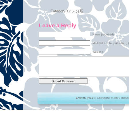
Category(s):
未分類
Leave a Reply
Name (required)
Mail (will not be published) 
Website
Entries (RSS)
| Copyright © 2009 masami