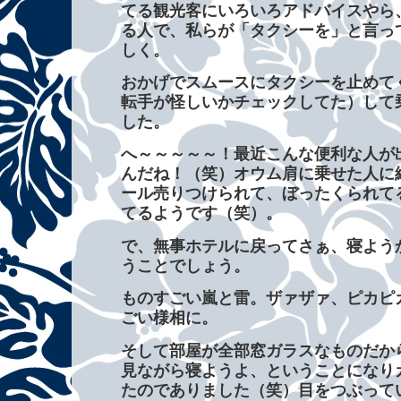
てる観光客にいろいろアドバイスやら
る人で、私らが「タクシーを」と言っ
しく。
おかげでスムースにタクシーを止めて
転手が怪しいかチェックしてた）して
した。
へ～～～～～！最近こんな便利な人が
んだね！（笑）オウム肩に乗せた人に
ール売りつけられて、ぼったくられて
てるようです（笑）。
で、無事ホテルに戻ってさぁ、寝よう
うことでしょう。
ものすごい嵐と雷。ザァザァ、ピカピ
ごい様相に。
そして部屋が全部窓ガラスなものだか
見ながら寝ようよ、ということになり
たのでありました（笑）目をつぶって