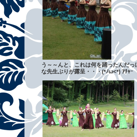
う～～んと、これは何を踊ったんだっ
な先生ぶりが露呈・・・(*ﾉω<*) ｱﾁｬｰ