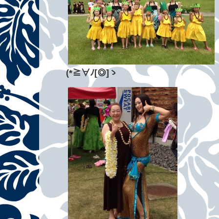
(*≧∀ﾉ[◎]ゝ