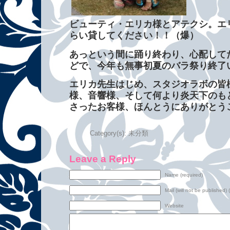
ビューティ・エリカ様とアテクシ。エ
らい貸してください！！（爆）
あっという間に踊り終わり、心配して
どで、今年も無事初夏のバラ祭り終了
エリカ先生はじめ、スタジオラボの皆
様、音響様、そして何より炎天下のも
さったお客様、ほんとうにありがとう
Category(s):
未分類
Leave a Reply
Name (required)
Mail (will not be published) 
Website