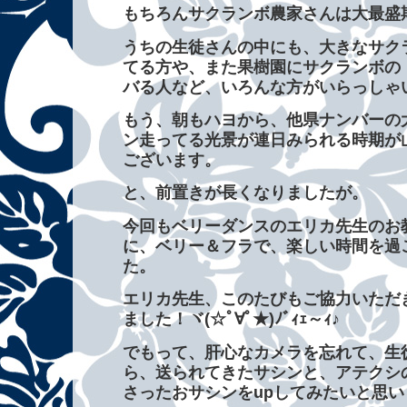
もちろんサクランボ農家さんは大最盛
うちの生徒さんの中にも、大きなサク
てる方や、また果樹園にサクランボの
バる人など、いろんな方がいらっしゃ
もう、朝もハヨから、他県ナンバーの
ン走ってる光景が連日みられる時期が
ございます。
と、前置きが長くなりましたが。
今回もベリーダンスのエリカ先生のお
に、ベリー＆フラで、楽しい時間を過
た。
エリカ先生、このたびもご協力いただ
ました！ヾ(☆ﾟ∀ﾟ★)ﾉﾞｨｪ～ｨ♪
でもって、肝心なカメラを忘れて、生
ら、送られてきたサシンと、アテクシ
さったおサシンをupしてみたいと思い