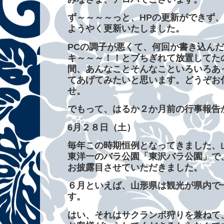
ず～～～～っと、HPの更新ができず
ようやく更新いたしました。
PCの調子が悪くて、何回か書き込んだ
キ～～～！！とブちぎれて放置してた
間、あんなことそんなこといろいろあ
てあげてみたいと思います。どうぞお
せ。
でもって、はるか２か月前の行事報告
6月２８日（土）
毎年この時期恒例となってきました、
東洋一のバラ公園「東沢バラ公園」で
お披露目させていただきました。
６月といえば、山形県は観光が県内で
す。
はい、それはサクランボ狩りを兼ねて