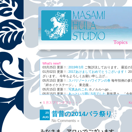
Topics
What's new!!
03月25日 更新！:
2019年3月
ご無沙汰しております。 最近の更新
01月02日 更新！:
2017あけましておめでとうございます！
2
ざいます。 今年もよろしくお願い申し上げ...
05月15日 更新！:
スパリゾートハワイアンの巻
毎年恒例の参
「絆ホイケステージ」。 東北復...
05月15日 更新！:
写真あれこれ
ホノルルへgo ...
05月15日 更新！:
あっという間に5月でした
新年早々、「今年
ながら～～、まさかの5月。 世...
«
01月03日 更新！:
５月スプリングフラ・・・
Maunaleo
皆様ご存じ、ケアリー・レイシェ
Ka
オと...
昔昔の2014バラ祭り
25
AUG
No Comments »
みなさま、アロハでございます。