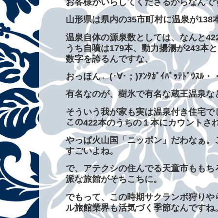
お客様がいらしてくださるからなんで
山形県は県内の35市町村に温泉が138
温泉自体の源泉数としては、なんと42
うち自噴は179本、動力揚湯が243本
数字を誇るんですな、
おっほん←(･∀･；)ｱﾝﾀｶﾞｲﾊﾞｯﾃﾄﾞｳｽﾙ
有名なのが、樹氷で有名な蔵王温泉な
そういう我が家も実は温泉付き住宅でして(
この422本のうちの１本にカウントさ
やっぱ火山国「ニッポン」だわなぁ。
すごいよね。
で、アテクシの住んでる天童市ももち
派な旅館がそちこちに。
でもって、この時期サクランボ狩りや
ル旅館業界も活気づく季節なんですね