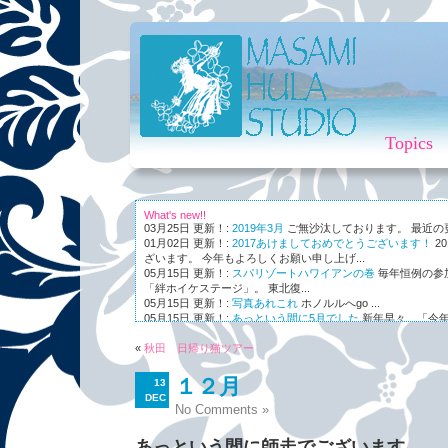
Topics
What's new!!
03月25日 更新！:
2019年3月
ご無沙汰しております。 最近の更新
01月02日 更新！:
2017あけましておめでとうございます！
2
ざいます。 今年もよろしくお願い申し上げ...
05月15日 更新！:
スパリゾートハワイアンの巻
毎年恒例の参
「絆ホイケステージ」。 東北復...
05月15日 更新！:
写真あれこれ
ホノルルへgo ...
05月15日 更新！:
あっという間に5月でした
新年早々、「今年
ながら～～、まさかの5月。 世...
«
01月03日 更新！:
秋田 日帰り猫ツアー
Maunaleo
皆様ご存じ、ケアリー・レイシェ
オと...
１２月
13
DEC
No Comments »
あっという間に師走でございます。