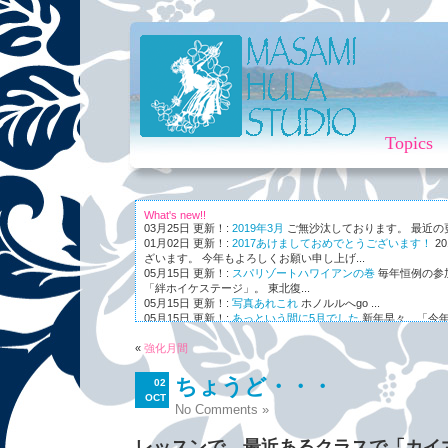
Topics
What's new!!
03月25日 更新！:
2019年3月
ご無沙汰しております。 最近の更新
01月02日 更新！:
2017あけましておめでとうございます！
2
ざいます。 今年もよろしくお願い申し上げ...
05月15日 更新！:
スパリゾートハワイアンの巻
毎年恒例の参
「絆ホイケステージ」。 東北復...
05月15日 更新！:
写真あれこれ
ホノルルへgo ...
05月15日 更新！:
あっという間に5月でした
新年早々、「今年
ながら～～、まさかの5月。 世...
«
01月03日 更新！:
強化月間
Maunaleo
皆様ご存じ、ケアリー・レイシェ
オと...
ちょうど・・・
02
OCT
No Comments »
レッスンで、最近あるクラスで「カイマ