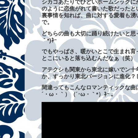
シカゴあたりでひどいホームシックに
のように恋焦がれて書いた歌だったと
裏事情を知れば、曲に対する愛着も湧
で。
どちらの曲も大切に踊り続けたいと思ってお
｀*)ﾈｰ
でもやっぱさ、暖かいとこで生まれ育
とこにいると落ち込むんだなぁ（笑）
アテクシも関東から東北に嫁いでン十
か、すっかり東北バージョンに進化？
間違ってもこんなロマンティックな曲は
´・ω・｀）（´･ω・｀*）ﾈｰ 。