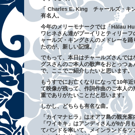
「
Charles E. King チャールズ・キ
有名人。
今年のメリーモナークでは「
Hālau Hu
ワヒネさん達がプーイリとティリーフ
ャールズ・キングさんのメドレーを踊
たのが、新しい記憶。
でもって、本日はチャールズさんでは
グスさんのご本人の歌声をおとっつぁ
で、ここでご紹介したいと思います。
もうすでにお亡くなりになって10年
て映像が残って、作詞作曲のご本人の
重でありがたいことだと思います。
しかし、どちらも有名な曲。
「カイマナヒラ」はオアフ島の観光案
「ワイキキ」はアンディさんが9か月
てバンドを率いて、メインランドをツ