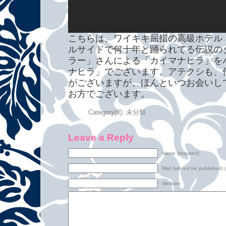
こちらは、ワイキキ屈指の高級ホテル
ルサイドで何十年と踊られてる伝説の
ラー」さんによる「カイマナヒラ」を
ナヒラ」でございます。アテクシも、
がございますが、ほんといつお会いし
お方でございます。
Category(s):
未分類
Leave a Reply
Name (required)
Mail (will not be published) 
Website