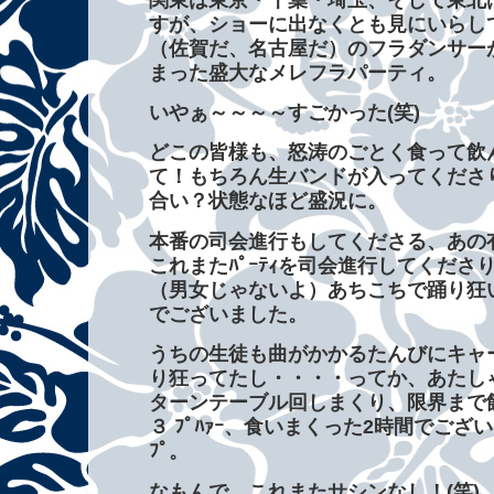
すが、ショーに出なくとも見にいらし
（佐賀だ、名古屋だ）のフラダンサー
まった盛大なメレフラパーティ。
いやぁ～～～～すごかった(笑)
どこの皆様も、怒涛のごとく食って飲
て！もちろん生バンドが入ってくださ
合い？状態なほど盛況に。
本番の司会進行もしてくださる、あの
これまたﾊﾟｰﾃｨを司会進行してくださ
（男女じゃないよ）あちこちで踊り狂
でございました。
うちの生徒も曲がかかるたんびにキャ
り狂ってたし・・・・ってか、あたし
ターンテーブル回しまくり、限界まで
３ ﾌﾟﾊｧｰ、食いまくった2時間でござい
ﾌﾟ。
なもんで、これまたサシンなし！(笑)