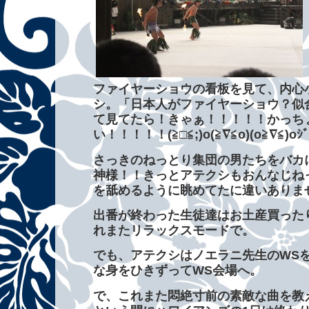
ファイヤーショウの看板を見て、内心
シ。「日本人がファイヤーショウ？似
て見てたら！きゃぁ！！！！！かっち
い！！！！！(≧□≦;)o(≧∇≦o)(o≧∇≦)oｼﾞ
さっきのねっとり集団の男たちをバカ
神様！！きっとアテクシもおんなじね
を舐めるように眺めてたに違いありま
出番が終わった生徒達はお土産買った
れまたリラックスモードで。
でも、アテクシはノエラニ先生のWS
な身をひきずってWS会場へ。
で、これまた悶絶寸前の素敵な曲を教