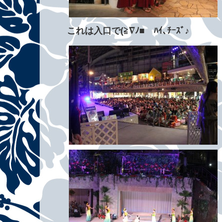
これは入口で(≧∇ﾉ■ゝﾊｲ､ﾁｰｽﾞ♪