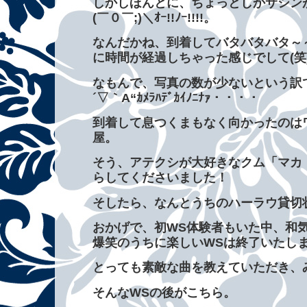
しかしほんとに、ちょっとしかサシン
(￣０￣;)＼ｵｰ!!ﾉｰ!!!!。
なんだかね、到着してバタバタバタ～
に時間が経過しちゃった感じでして(笑
なもんで、写真の数が少ないという訳で
´▽｀A“ｶﾒﾗﾊﾃﾞｶｲﾉﾆﾅｧ・・・・
到着して息つくまもなく向かったのは
屋。
そう、アテクシが大好きなクム「マカ
らしてくださいました！
そしたら、なんとうちのハーラウ貸切状
おかげで、初WS体験者もいた中、和
爆笑のうちに楽しいWSは終了いたし
とっても素敵な曲を教えていただき、
そんなWSの後がこちら。