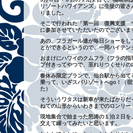
リゾートハワイアンズ」に生徒の皆さ
りました。
そこで行われた「第一回 復興支援 ”絆
に参加させていただいたのでございま
あの、フラガール達が毎日ショーをし
とができるというので、一同ハイテンション
おまけにハワイのクムフラ（フラの指
プ付きってやつで、至れりつくせりの
春休み限定プランで、仙台駅から出て
乗って、いざスパリゾートへgo！（
た）
そういうワタスは新車が来たばかりだ
ねての山形からいわきまでのロンリー
現地集合で始まった怒涛の１泊２日を
交えて綴ってみたいと思います。