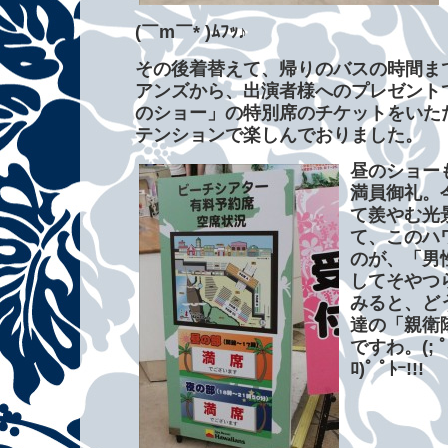
(￣m￣* )ﾑﾌｯ♪
その後着替えて、帰りのバスの時間ま
アンズから、出演者様へのプレゼント
のショー」の特別席のチケットをいた
テンションで楽しんでおりました。
昼のショー
満員御礼。
て羨やむ光
て、このハ
のが、「男
してそやつ
みると、ど
達の「親衛
ですわ。(; ﾟ ﾛﾟ
ﾛ)ﾟ ﾟﾄｰ!!!