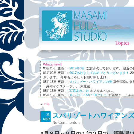
Topics
What's new!!
03月25日 更新！:
2019年3月
ご無沙汰しております。 最近の更新
01月02日 更新！:
2017あけましておめでとうございます！
2
ざいます。 今年もよろしくお願い申し上げ...
05月15日 更新！:
スパリゾートハワイアンの巻
毎年恒例の参
「絆ホイケステージ」。 東北復...
05月15日 更新！:
写真あれこれ
ホノルルへgo ...
05月15日 更新！:
あっという間に5月でした
新年早々、「今年
ながら～～、まさかの5月。 世...
«
01月03日 更新！:
２年
Maunaleo
皆様ご存じ、ケアリー・レイシェ
オと...
スパリゾートハワイアン
11
MAR
No Comments »
3月８日～９日の１泊２日で、福島県