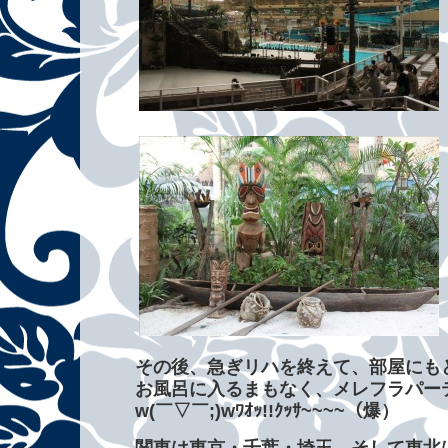
その後、急ぎリハを終えて、部屋にも
お風呂に入るまもなく、メレフラパー
w(￣▽￣;)wﾜｵｯ!!ｸｯｻ~~~~（爆）
関東は東京・千葉・埼玉、そして東北