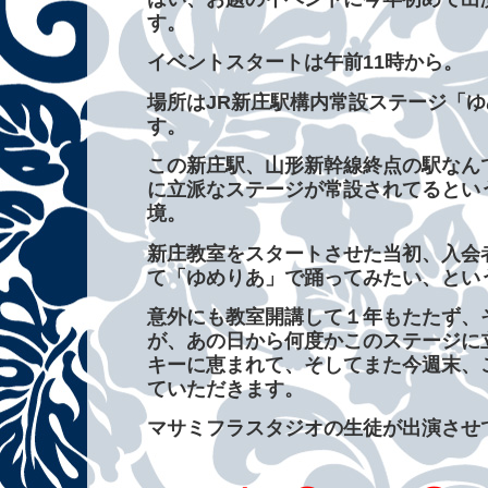
す。
イベントスタートは午前11時から。
場所はJR新庄駅構内常設ステージ「
す。
この新庄駅、山形新幹線終点の駅なん
に立派なステージが常設されてるとい
境。
新庄教室をスタートさせた当初、入会
て「ゆめりあ」で踊ってみたい、とい
意外にも教室開講して１年もたたず、
が、あの日から何度かこのステージに
キーに恵まれて、そしてまた今週末、
ていただきます。
マサミフラスタジオの生徒が出演させ