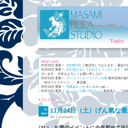
Topics
What's new!!
03月25日 更新！:
2019年3月
ご無沙汰しております。 最近の更新
01月02日 更新！:
2017あけましておめでとうございます！
2
ざいます。 今年もよろしくお願い申し上げ...
05月15日 更新！:
スパリゾートハワイアンの巻
毎年恒例の参
「絆ホイケステージ」。 東北復...
05月15日 更新！:
写真あれこれ
ホノルルへgo ...
05月15日 更新！:
あっという間に5月でした
新年早々、「今年
ながら～～、まさかの5月。 世...
«
01月03日 更新！:
遅まきながら・・
Maunaleo
皆様ご存じ、ケアリー・レイシェ
オと...
11月24日（土）げん氣な
21
NOV
No Comments »
はい、お題のイベントに今年初めて出