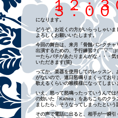
１２：３
３：００
になります。
どうぞ、お近くの方がいらっしゃいま
よろしくお願いいたします。
今回の舞台は、来月「骨髄バンクチャ
出演するための、予行練習？(￣▽￣;)
ーたらバチがあたりまんがな・・・気
いただきます(笑)
ってか、楽器を使用してのレッスン、
がないので、連日怒鳴りまくっており
歌えるくらいの喉模様になってしまい
いえ、怒って怒鳴ったっていうんでは
の効いた「Kahea」をあちこちのク
ましたら、そうなってしまったという訳
その声で電話に出ると、相手が一瞬引