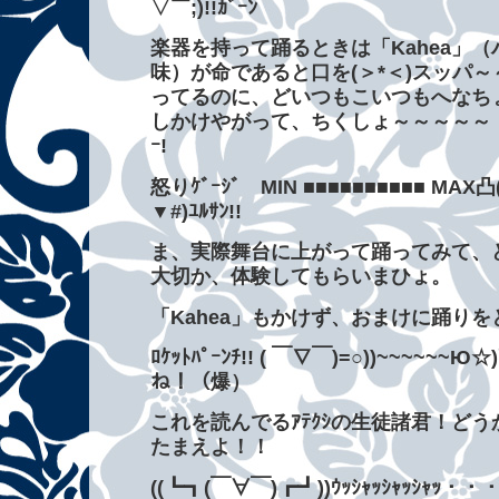
▽￣;)!!ｶﾞｰﾝ
楽器を持って踊るときは「Kahea」
味）が命であると口を(＞*＜)スッパ
ってるのに、どいつもこいつもへなちょ
しかけやがって、ちくしょ～～～～～！！！
ｰ!
怒りｹﾞｰｼﾞ MIN ■■■■■■■■■■ MAX凸(ﾟ
▼#)ﾕﾙｻﾝ!!
ま、実際舞台に上がって踊ってみて、ど
大切か、体験してもらいまひょ。
「Kahea」もかけず、おまけに踊り
ﾛｹｯﾄﾊﾟｰﾝﾁ!! ( ￣∇￣)=○))~~~~~~Ю
ね！（爆）
これを読んでるｱﾃｸｼの生徒諸君！ど
たまえよ！！
((┗┓(￣∀￣)┏┛))ｳｯｼｬｯｼｬｯｼｬｯ・・