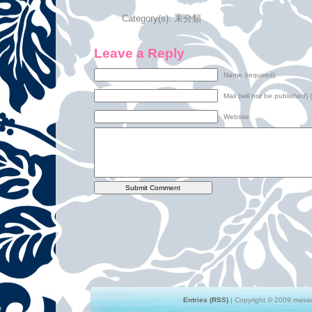
Category(s):
未分類
Leave a Reply
Name (required)
Mail (will not be published) 
Website
Entries (RSS)
| Copyright © 2009 masami