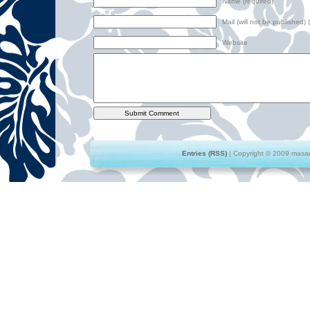
Name (required)
Mail (will not be published) 
Website
Entries (RSS)
| Copyright © 2009 masami