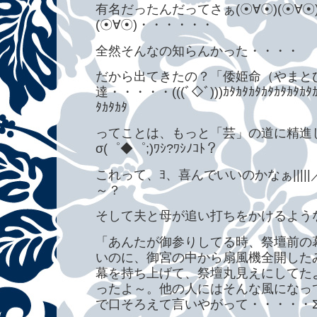
有名だったんだってさぁ(☉∀☉)(☉∀☉)(
(☉∀☉)・・・・・・
全然そんなの知らんかった・・・・
だから出てきたの？「倭姫命（やまと
達・・・・・(((ﾞ◇ﾞ)))ｶﾀｶﾀｶﾀｶﾀｶﾀｶﾀｶﾀｶﾀ
ﾀｶﾀｶﾀ
ってことは、もっと「芸」の道に精進し
σ(゜◆゜;)ﾜｼ?ﾜｼﾉｺﾄ？
これって、ﾖ、喜んでいいのかなぁ|||||／(￣▽
～？
そして夫と母が追い打ちをかけるよう
「あんたが御参りしてる時、祭壇前の
いのに、御宮の中から扇風機全開した
幕を持ち上げて、祭壇丸見えにしてた
ったよ～。他の人にはそんな風になっ
で口そろえて言いやがって・・・・・Σ(￣