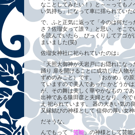
なことしてみたい！）と～～ってもノ
い気持ち」になって車に揺られていた
で、ふと正気に返って「今のは何だっ
さ？佐瑠女って誰？」と思い、そこで
を読んでいたら、びっくりしてアゴが
まいました(笑)
佐瑠女神社に祀られていたのは↓
「天照大御神が天岩戸にお隠れになっ
踊り 扉を開けることに成功した人物が
ずめのみこと）です。 「おかめ」の
ていますので美人であった かどうか
が、その舞は美しく華やかなもの であ
出神である猿田彦と夫婦となり、今で
え 祀られています。 器の大きい気の
又縁結びの神
様として 信仰の厚い女
だそうな。
んでもって「
芸能
」の神様として芸能