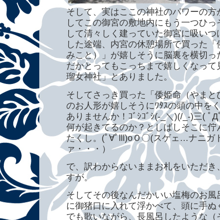
そして、実はここの神社のパワーの方
してこの御宮の敷地内にもう一つひっ
して清々しく建っていた御宮に吸いつ
した途端、内宮の休憩場所で買った「
みこと）」が嬉しそうに脳裏を横切っ
だかとってもこっちまで嬉しくなって
瑠女神社」とありました。
そしてさっき買った「倭姫命（やまと
のお人形が嬉しそうにﾜﾀｽの頭の中を
ありませんか！ｺﾞｼｺﾞｼ(-_＼)(/_-)三( ﾟ
何が起きてるのか？としばしそこに佇
たくし。(ﾟ∀ﾟlll)oＯ〇(スゲェ…ナ
ァ・・・）
で、訳わからないままお札をいただき
すが。
そしてその後なんだかいい塩梅のお風
に御猪口に入れて浮かべて、頭に手ぬ
でも歌いながら、長風呂したような（