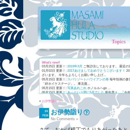
Topics
What's new!!
03月25日 更新！:
2019年3月
ご無沙汰しております。 最近の更新
01月02日 更新！:
2017あけましておめでとうございます！
2
ざいます。 今年もよろしくお願い申し上げ...
05月15日 更新！:
スパリゾートハワイアンの巻
毎年恒例の参
「絆ホイケステージ」。 東北復...
05月15日 更新！:
写真あれこれ
ホノルルへgo ...
05月15日 更新！:
あっという間に5月でした
新年早々、「今年
ながら～～、まさかの5月。 世...
«
01月03日 更新！:
お伊勢詣り㊤
Maunaleo
皆様ご存じ、ケアリー・レイシェ
オと...
お伊勢詣り㊦
26
FEB
No Comments »
さて、おかげ横丁でもりあがったあと