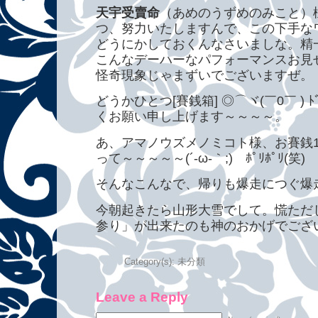
天宇受賣命
（あめのうずめのみこと）
つ、努力いたしますんで、この下手な
どうにかしておくんなさいましな。精
こんなデーハーなパフォーマンスお見
怪奇現象じゃまずいでございますぜ。
どうかひとつ[賽銭箱] ◎⌒ヾ(￣0￣ ) ﾄﾞｫ
くお願い申し上げます～～～～。
あ、アマノウズメノミコト様、お賽銭
って～～～～～(´-ω-｀;)ゞﾎﾟﾘﾎﾟﾘ(笑)
そんなこんなで、帰りも爆走につぐ爆
今朝起きたら山形大雪でして。慌ただ
参り」が出来たのも神のおかげでござい
Category(s):
未分類
Leave a Reply