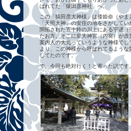
ばれてた「猿田彦神社」へ。
この「猿田彦大神様」は倭姫命（やま
「天照大神」の安住の地をさがしてい
開拓された五十鈴の川上にある宇遅（
たお方。そこに皇大神宮（内宮）が造
案内人の大元っていうような神様でし
より、この神様から呼ばれてるような
してたのです。
で、今回も絶対行く！と寄った訳です