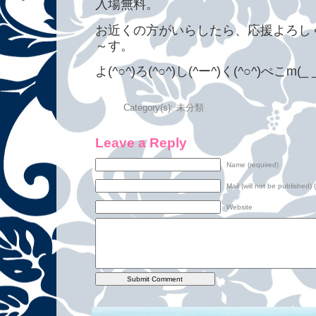
入場無料。
お近くの方がいらしたら、応援よろし
～す。
よ(^○^)ろ(^○^)し(^ー^)く(^○^)ぺこm(_ 
Category(s):
未分類
Leave a Reply
Name (required)
Mail (will not be published) 
Website