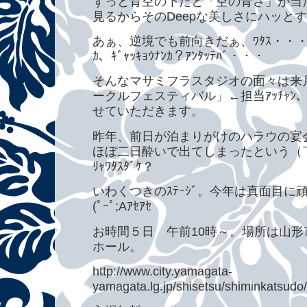
ずっと青空の下だと「空の青さ」が当
見るからそのDeepな美しさにハッと
あぁ、逆境でも前向きだぁ、ﾜﾀｽ・・・・（笑
ｶ、ｷﾞｬｯｷｮｳﾅﾝｶ？ｱﾝﾀｯﾃﾊﾞ・・・
そんなマサミフラスタジオの面々は来
ークルフェスティバル」←担当ｱｯﾁｬ
せていただきます。
昨年、前日が泊まりがけのハラウの宴
ほぼ二日酔いで出てしまったという（￣ー￣
ﾘｬﾜﾀｽﾀﾞｹ？
いわくつきのｽﾃｰｼﾞ。今年は真面目
(ﾟｰﾟ;Aｱｾｱｾ
お時間５日 午前10時～。場所は山形
ホール。
http://www.city.yamagata-
yamagata.lg.jp/shisetsu/shiminkatsud