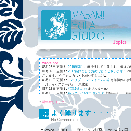
Topics
What's new!!
03月25日 更新！:
2019年3月
ご無沙汰しております。 最近の更新
01月02日 更新！:
2017あけましておめでとうございます！
2
ざいます。 今年もよろしくお願い申し上げ...
05月15日 更新！:
スパリゾートハワイアンの巻
毎年恒例の参
「絆ホイケステージ」。 東北復...
05月15日 更新！:
写真あれこれ
ホノルルへgo ...
05月15日 更新！:
あっという間に5月でした
新年早々、「今年
ながら～～、まさかの5月。 世...
«
01月03日 更新！:
新年始りました。
Maunaleo
皆様ご存じ、ケアリー・レイシェ
オと...
よく降ります・・・
28
JAN
No Comments »
この冬は寒い、寒いと連呼してる毎日