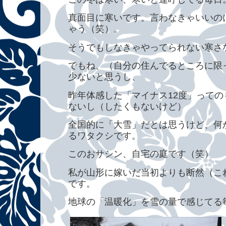
真面目に寒いです。言わなきゃいいの
ゃう（笑）。
そうでもしなきゃやってられない寒さ
でもね、（自分の住んでるところに限
少ないと思うし、
昨年体感した「マイナス12度」って
ないし（したくもないけど）
全国的に「大雪」だとは思うけど、何
るワタクシです。
このおサシン、自宅の庭です（笑）
私が山形に嫁いだ当初よりも断然（こ
です。
地球の「温暖化」を雪の量で感じてる毎年。ε