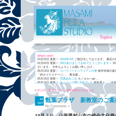
Topics
What's new!!
03月25日 更新！:
2019年3月
ご無沙汰しております。 最近の更新
01月02日 更新！:
2017あけましておめでとうございます！
2
ざいます。 今年もよろしくお願い申し上げ...
05月15日 更新！:
スパリゾートハワイアンの巻
毎年恒例の参
「絆ホイケステージ」。 東北復...
05月15日 更新！:
写真あれこれ
ホノルルへgo ...
05月15日 更新！:
あっという間に5月でした
新年早々、「今年
ながら～～、まさかの5月。 世...
«
01月03日 更新！:
村山市「甑葉プラザ」無料体験会のお知らせ
Maunaleo
皆様ご存じ、ケアリー・レイシェ
オと...
甑葉プラザ 新教室のご案
03
OCT
No Comments »
10月より、山形県村山市の総合文化複