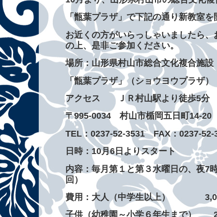
「甑葉プラザ」で下記の通り新教室を
お近くの方がいらっしゃいましたら、
の上、是非ご参加ください。
場所：
山形県村山市総合文化複合施設
「甑葉プラザ」（ショウヨウプラザ）
アクセス ＪＲ村山駅より徒歩5分 
〒995-0034 村山市楯岡五日町14-20
TEL：0237-52-3531 FAX：0237-52-
日時：10月6日よりスタート
内容：毎月第１と第３水曜日の、夜7時
回）
費用：大人（中学生以上） 3,0
子供（幼稚園～小学６年生まで） 2,