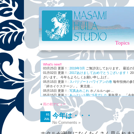
Topics
What's new!!
03月25日 更新！:
2019年3月
ご無沙汰しております。 最近の更新
01月02日 更新！:
2017あけましておめでとうございます！
2
ざいます。 今年もよろしくお願い申し上げ...
05月15日 更新！:
スパリゾートハワイアンの巻
毎年恒例の参
「絆ホイケステージ」。 東北復...
05月15日 更新！:
写真あれこれ
ホノルルへgo ...
05月15日 更新！:
あっという間に5月でした
新年早々、「今年
ながら～～、まさかの5月。 世...
«
01月03日 更新！:
雨の初デビュー
Maunaleo
皆様ご存じ、ケアリー・レイシェ
オと...
今年は・・・
01
JUL
No Comments »
ホタルが例年になくたくさん見られま