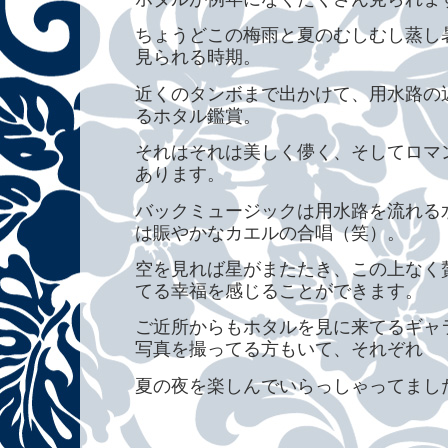
ちょうどこの梅雨と夏のむしむし蒸し
見られる時期。
近くのタンボまで出かけて、用水路の
るホタル鑑賞。
それはそれは美しく儚く、そしてロマ
あります。
バックミュージックは用水路を流れる
は賑やかなカエルの合唱（笑）。
空を見れば星がまたたき、この上なく
てる幸福を感じることができます。
ご近所からもホタルを見に来てるギャ
写真を撮ってる方もいて、それぞれ
夏の夜を楽しんでいらっしゃってまし