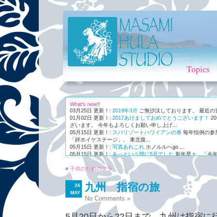
Topics
What's new!!
03月25日 更新！:
2019年3月
ご無沙汰しております。 最近の更新
01月02日 更新！:
2017あけましておめでとうございます！
2
ざいます。 今年もよろしくお願い申し上げ...
05月15日 更新！:
スパリゾートハワイアンの巻
毎年恒例の参
「絆ホイケステージ」。 東北復...
05月15日 更新！:
写真あれこれ
ホノルルへgo ...
05月15日 更新！:
あっという間に5月でした
新年早々、「今年
ながら～～、まさかの5月。 世...
«
01月03日 更新！:
子供のためのフラ
Maunaleo
皆様ご存じ、ケアリー・レイシェ
オと...
九州 指宿の旅
26
MAY
No Comments »
5月20日から22日まで、九州は指宿