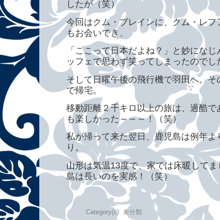
したが（笑）
今回はクム・ブレインに、クム・レフ
もお会いでき、
「ここって日本だよね？」と妙になじ
ッフェで思わず笑ってしまったのでし
そして日曜午後の飛行機で羽田へ。そ
で帰宅。
移動距離２千キロ以上の旅は、過酷で
も楽しかった～～～！（笑）
私が帰って来た翌日、鹿児島は例年よ
り。
山形は気温13度で、家では床暖して
島は長いのを実感！（笑）
Category(s):
未分類