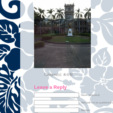
Category(s):
未分類
Leave a Reply
Name (required)
Mail (will not be published) 
Website