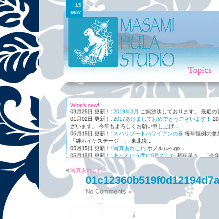
15
MAY
Topics
What's new!!
03月25日 更新！:
2019年3月
ご無沙汰しております。 最近の更新
01月02日 更新！:
2017あけましておめでとうございます！
2
ざいます。 今年もよろしくお願い申し上げ...
05月15日 更新！:
スパリゾートハワイアンの巻
毎年恒例の参
「絆ホイケステージ」。 東北復...
05月15日 更新！:
写真あれこれ
ホノルルへgo ...
05月15日 更新！:
あっという間に5月でした
新年早々、「今年
ながら～～、まさかの5月。 世...
«
01月03日 更新！:
写真あれこれ
Maunaleo
皆様ご存じ、ケアリー・レイシェ
01c12360b519f0d12194d7
オと...
No Comments »