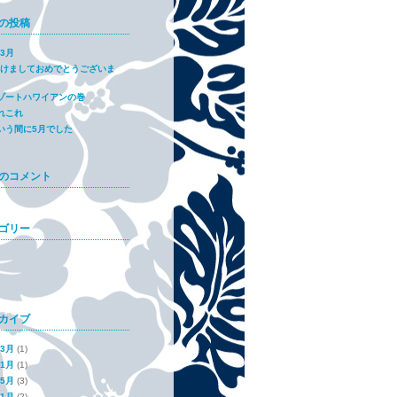
の投稿
年3月
7あけましておめでとうございま
ゾートハワイアンの巻
れこれ
いう間に5月でした
のコメント
ゴリー
カイブ
年3月
(1)
年1月
(1)
年5月
(3)
年1月
(2)