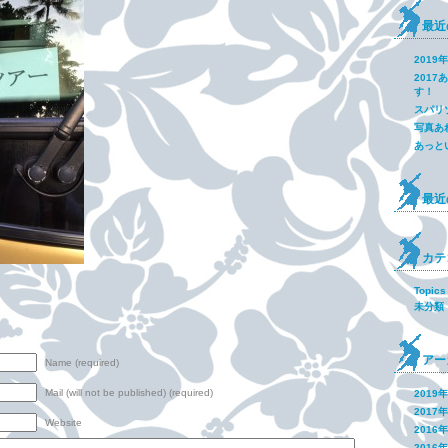
最近
2019
201
す！
スパリ
写真あ
あっと
最近
カテ
Topics
未分類
アー
Name (required)
Mail (will not be published) (required)
2019
2017
Website
2016
2016