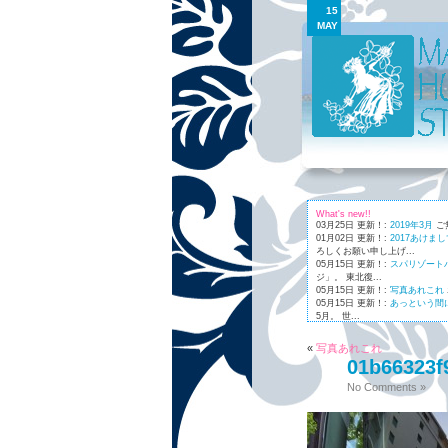
15
MAY
What's new!!
03月25日 更新！:
2019年3月
ご
01月02日 更新！:
2017あけま
ろしくお願い申し上げ...
05月15日 更新！:
スパリゾート
ジ」。 東北復...
05月15日 更新！:
写真あれこれ
05月15日 更新！:
あっという間
5月。 世...
01月03日 更新！:
Maunaleo
皆様
«
写真あれこれ
01b66323f
No Comments »