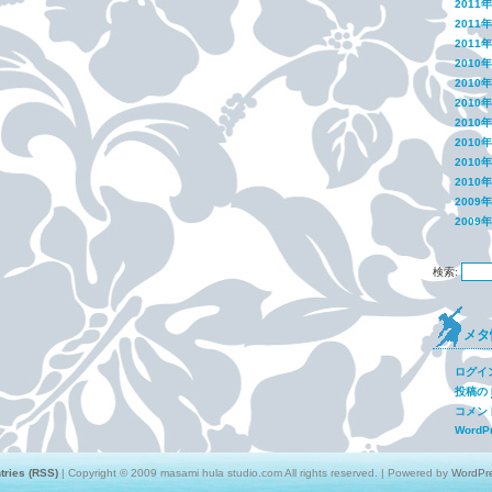
2011
2011
2011
2010
2010
2010
2010
2010
2010
2010
2009
2009
検索:
メタ
ログイ
投稿の
コメン
WordPr
tries (RSS)
| Copyright © 2009 masami hula studio.com All rights reserved. | Powered by
WordPr