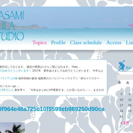
Wel
Topics
Profile
Class schedule
Access
Li
無沙汰しております。 最近の更新は↓からご覧になれます。 Hala...
カレ
しておめでとうございます！
2017年 新年あけましておめでとうございます。 今年もよ
ハワイアンの巻
毎年恒例の参加 福島県のスパリゾートハワイアン「絆ホイケステー
月
火
ホノルルへgo ...
に5月でした
新年早々、「今年はまじめにHP更新する」とか言いながら～～、まさかの
3
4
ご存じ、ケアリー・レイシェルの名曲「マウナレオ」。 マウナレオと...
10
11
17
18
9f964e46a725c10f9599eb989250d90ca
24
25
31
« 3月