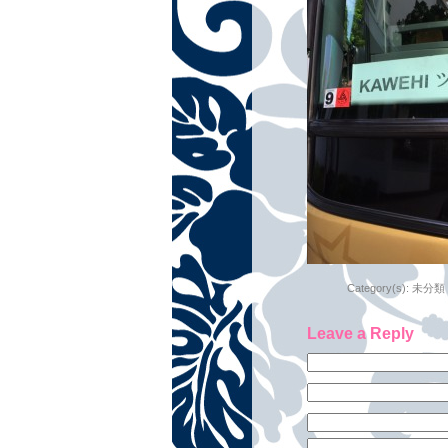
Category(s):
未分類
Leave a Reply