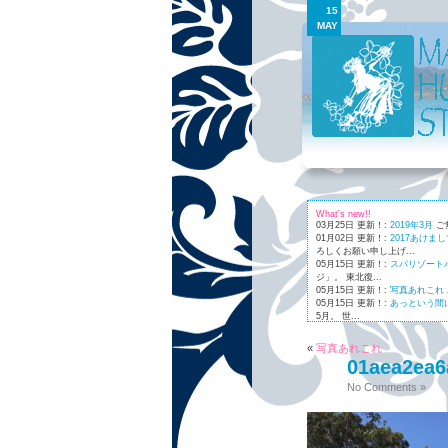
15
MAY
What's new!!
03月25日 更新！:
2019年3月
ご
01月02日 更新！:
2017あけま
ろしくお願い申し上げ...
05月15日 更新！:
スパリゾート
ジ」。 東北復...
05月15日 更新！:
写真あれこれ
05月15日 更新！:
あっという間
5月。 世...
01月03日 更新！:
Maunaleo
皆様
«
写真あれこれ
01aea2ea6
No Comments »