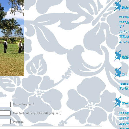
最近
2019
201
す！
スパリ
写真あ
あっと
最近
カテ
Topics
未分類
アー
Name (required)
Mail (will not be published) (required)
2019
2017
Website
2016
2016