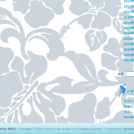
2011
2011
2011
2010
2010
2010
2010
2010
2010
2010
2009
2009
検索:
メタ
ログイ
投稿の
コメン
WordPr
tries (RSS)
| Copyright © 2009 masami hula studio.com All rights reserved. | Powered by
WordPr