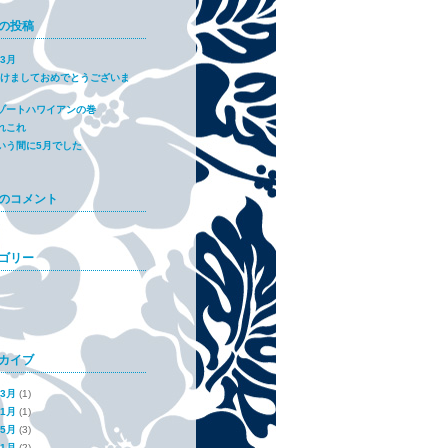
の投稿
年3月
7あけましておめでとうございま
ゾートハワイアンの巻
れこれ
いう間に5月でした
のコメント
ゴリー
カイブ
年3月
(1)
年1月
(1)
年5月
(3)
年1月
(2)