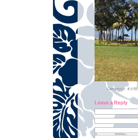
Category(s):
未分類
Leave a Reply