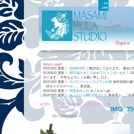
24
JAN
Topics
What's new!!
03月25日 更新！:
2019年3月
ご無沙汰しております。 最近の更新
01月02日 更新！:
2017あけましておめでとうございます！
2
ざいます。 今年もよろしくお願い申し上げ...
05月15日 更新！:
スパリゾートハワイアンの巻
毎年恒例の参
「絆ホイケステージ」。 東北復...
05月15日 更新！:
写真あれこれ
ホノルルへgo ...
05月15日 更新！:
あっという間に5月でした
新年早々、「今年
ながら～～、まさかの5月。 世...
«
01月03日 更新！:
2014 「Team Plumeria ハワイツアー」③
Maunaleo
皆様ご存じ、ケアリー・レイシェ
IMG_35
オと...
No Comments »