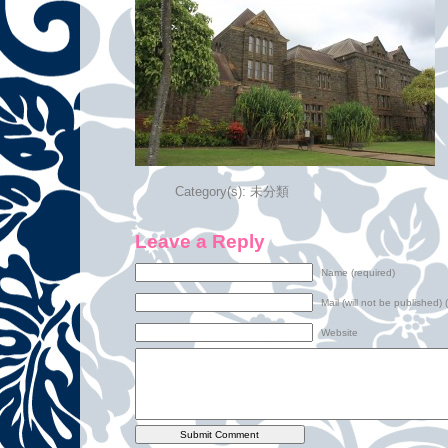
Category(s):
未分類
Leave a Reply
Name (required)
Mail (will not be published) 
Website