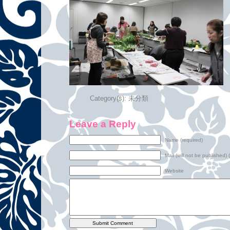
Category(s):
未分類
Leave a Reply
Name (required)
Mail (will not be published) 
Website