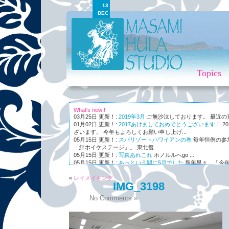
13
DEC
Topics
What's new!!
03月25日 更新！:
2019年3月
ご無沙汰しております。 最近の更新
01月02日 更新！:
2017あけましておめでとうございます！
2
ざいます。 今年もよろしくお願い申し上げ...
05月15日 更新！:
スパリゾートハワイアンの巻
毎年恒例の参
「絆ホイケステージ」。 東北復...
05月15日 更新！:
写真あれこれ
ホノルルへgo ...
05月15日 更新！:
あっという間に5月でした
新年早々、「今年
ながら～～、まさかの5月。 世...
«
01月03日 更新！:
レイメイキング
Maunaleo
皆様ご存じ、ケアリー・レイシェ
IMG_3198
オと...
No Comments »