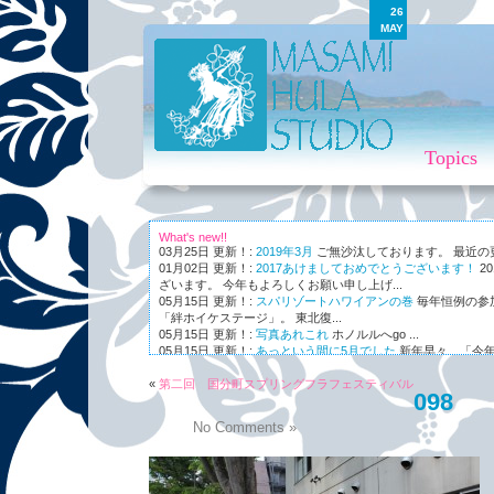
26
MAY
Topics
What's new!!
03月25日 更新！:
2019年3月
ご無沙汰しております。 最近の更新
01月02日 更新！:
2017あけましておめでとうございます！
2
ざいます。 今年もよろしくお願い申し上げ...
05月15日 更新！:
スパリゾートハワイアンの巻
毎年恒例の参
「絆ホイケステージ」。 東北復...
05月15日 更新！:
写真あれこれ
ホノルルへgo ...
05月15日 更新！:
あっという間に5月でした
新年早々、「今年
ながら～～、まさかの5月。 世...
«
01月03日 更新！:
第二回 国分町スプリングフラフェスティバル
Maunaleo
皆様ご存じ、ケアリー・レイシェ
098
オと...
No Comments »