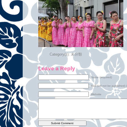
Category(s):
未分類
Leave a Reply
Name (required)
Mail (will not be published) 
Website