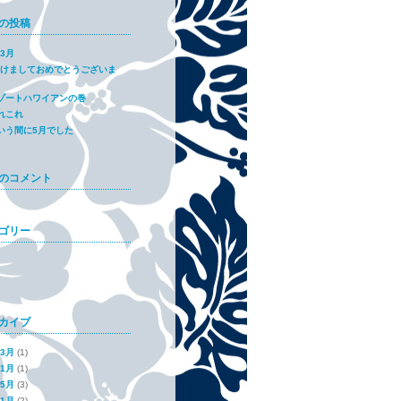
の投稿
年3月
7あけましておめでとうございま
ゾートハワイアンの巻
れこれ
いう間に5月でした
のコメント
ゴリー
カイブ
年3月
(1)
年1月
(1)
年5月
(3)
年1月
(2)