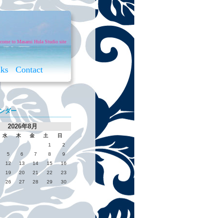
come to Masami Hula Studio site
nks
Contact
ンダー
2026年8月
水
木
金
土
日
1
2
5
6
7
8
9
12
13
14
15
16
19
20
21
22
23
26
27
28
29
30